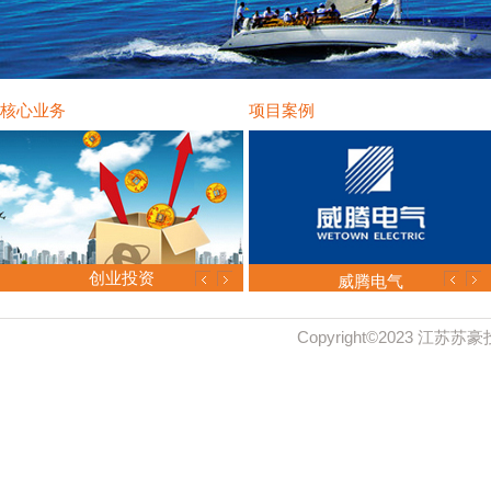
核心业务
项目案例
创业投资
瑞可达
威腾电气
Copyright©2023 江